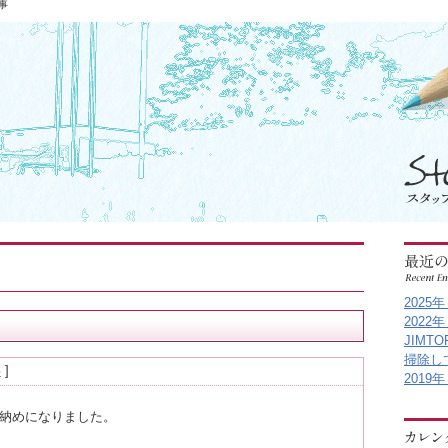
事
202
202
JIMTO
掃除し
事
]
201
仕事納めになりました。