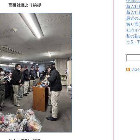
今日の出
髙橋社長より挨拶
新入社員
新入社員
最近の出
独り言[9
社内イベ
私の強い
５S・T
ブログ