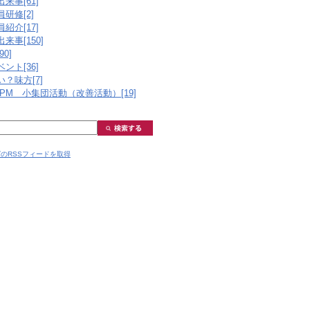
来事[61]
研修[2]
紹介[17]
来事[150]
0]
ント[36]
？味方[7]
PM 小集団活動（改善活動）[19]
のRSSフィードを取得