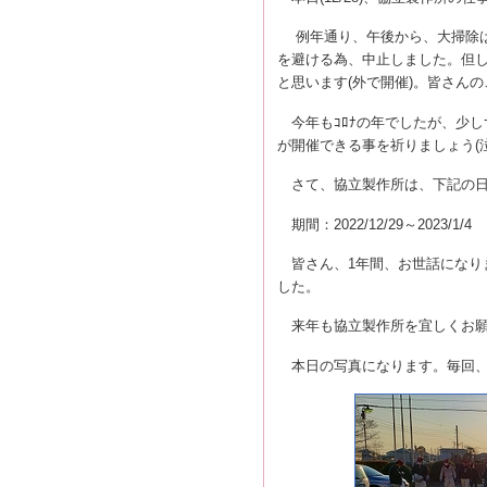
例年通り、午後から、大掃除
を避ける為、中止しました。但
と思います(外で開催)。皆さん
今年もｺﾛﾅの年でしたが、少し
が開催できる事を祈りましょう(泣
さて、
協立製作所は、下記の
期間：
2022/12/29～
2023/1/4
皆さん、
1
年間、お世話になりま
した。
来年も協立製作所を宜しくお願
本日の写真になります。毎回、隠