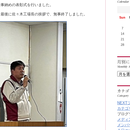
仕事納めの表彰式を行いました。
、最後に佐々木工場長の挨拶で、無事終了しました。
Sun
7
14
21
28
NEXT
カテゴリ
プログラ
メディア
メンバー