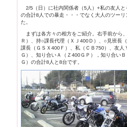
2/5（日）に社内関係者（5人）+私の友人と
の合計8人での暴走・・・でなく大人のツーリ
た。
まずは各方々の相方をご紹介。右手前から、平
Ｒ）、持○課長代理（ＸＪ400Ｄ）、○見班長（
課長（ＧＳＸ400Ｆ）、私（ＣＢ750）、友
Ｇ）、知り合いＡ（Ｚ400ＧＰ），知り合いＢ（
Ｇ）の合計8人と8台です。