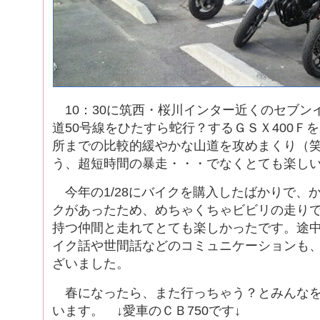
10：30に筑西・桜川インター近くのセブン
道50号線をひたすら蛇行？するＧＳＸ400Ｆ
所までの比較的緩やかな山道を攻めまくり（
う、超短時間の暴走・・・でなくとても楽し
今年の1/28にバイクを購入したばかりで、か
クがあったため、めちゃくちゃビビリの走り
持つ仲間と走れてとても楽しかったです。途
イク話や世間話などのコミュニケーションも
ざいました。
春になったら、また行っちゃう？とみんなを
います。 ↓愛車のＣＢ750です↓