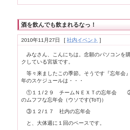
酒を飲んでも飲まれるなっ！
2010年11月27日
[
社内イベント
]
みなさん、こんにちは。念願のパソコンを購
クしている宮坂です。
等々来ましたこの季節。そうです『忘年会』
年のスケジュールは・・・
①１１/２９ チームＮＥＸＴの忘年会 ②
のムフフな忘年会（ウソです(ToT)）
③１２/１７ 社内の忘年会
と、大体週に１回のペースです。