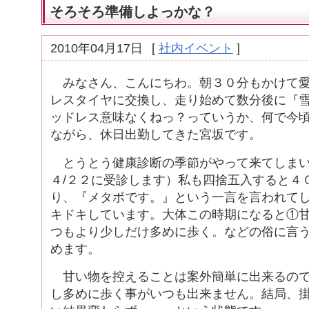
そろそろ準備しよっかな？
2010年04月17日
[
社内イベント
]
みなさん、こんにちわ。朝３０分もかけて愛
レスタイヤに交換し、走り始めて数分後に『
ッドレス意味なくねっ？っていうか、何で今
ながら、休日出勤してきた宮坂です。
とうとう健康診断の季節がやって来てしまい
４/２２に受診します）私も四捨五入すると４
り、『メタボです。』という一言を言われて
キドキしています。大体この時期になると①
つもより少しだけ多めに歩く。などの俗に言
めます。
甘い物を控えることは案外簡単に出来るので
し多めに歩く事がいつも出来ません。結局、